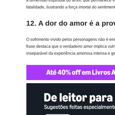
a dimensão espiritual do amor, que permanece 
fatalidade, ilustrando a força imortal do sentimen
12. A dor do amor é a pro
O sofrimento vivido pelos personagens não é em
frase destaca que o verdadeiro amor implica vul
inseparável da experiência amorosa intensa e g