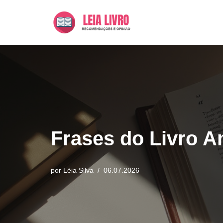
Pular
para
o
conteúdo
Frases do Livro A
por
Léia Silva
06.07.2026