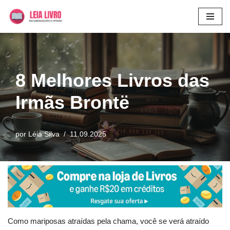
Pular
para
o
conteúdo
8 Melhores Livros das
Irmãs Brontë
por
Léia Silva
11.09.2025
Como mariposas atraídas pela chama, você se verá atraído