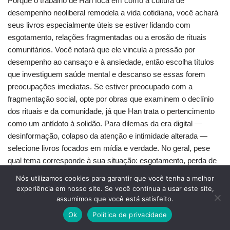
Porque o trabalho de Han foca em como a cultura de
desempenho neoliberal remodela a vida cotidiana, você achará
seus livros especialmente úteis se estiver lidando com
esgotamento, relações fragmentadas ou a erosão de rituais
comunitários. Você notará que ele vincula a pressão por
desempenho ao cansaço e à ansiedade, então escolha títulos
que investiguem saúde mental e descanso se essas forem
preocupações imediatas. Se estiver preocupado com a
fragmentação social, opte por obras que examinem o declínio
dos rituais e da comunidade, já que Han trata o pertencimento
como um antídoto à solidão. Para dilemas da era digital —
desinformação, colapso da atenção e intimidade alterada —
selecione livros focados em mídia e verdade. No geral, pese
qual tema corresponde à sua situação: esgotamento, perda de
comunidade ou disrupção digital. Essa correspondência tornará
Nós utilizamos cookies para garantir que você tenha a melhor
os diagnósticos concisos de Han mais acionáveis para você.
experiência em nosso site. Se você continua a usar este site,
assumimos que você está satisfeito.
Nível de Profundidade Filosófica
Ok
Política de privacidade