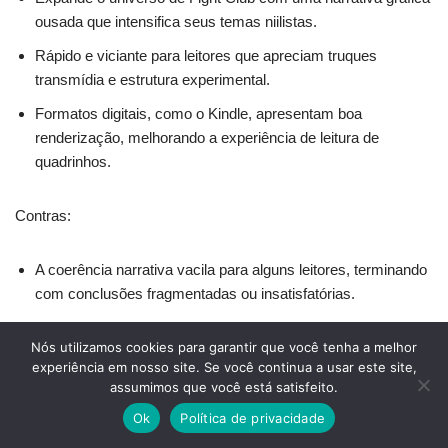
ousada que intensifica seus temas niilistas.
Rápido e viciante para leitores que apreciam truques
transmídia e estrutura experimental.
Formatos digitais, como o Kindle, apresentam boa
renderização, melhorando a experiência de leitura de
quadrinhos.
Contras:
A coerência narrativa vacila para alguns leitores, terminando
com conclusões fragmentadas ou insatisfatórias.
Mudanças abruptas e ambiguidade podem frustrar quem
Nós utilizamos cookies para garantir que você tenha a melhor
espera as reviravoltas afiadas do romance e do filme
experiência em nosso site. Se você continua a usar este site,
originais.
assumimos que você está satisfeito.
Conteúdo e tom são divisivos; não recomendado para
Ok
Política de privacidade
leitores casuais ou para quem prefere resoluções claras.