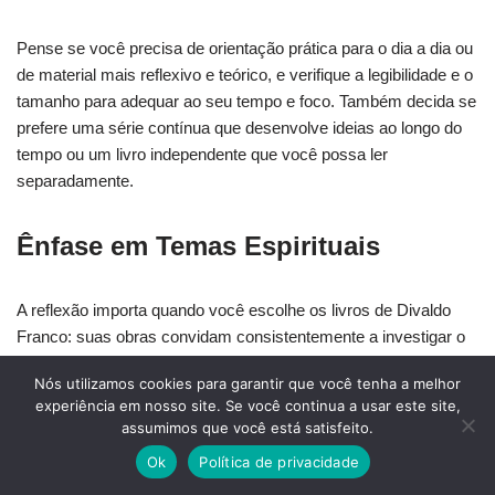
Pense se você precisa de orientação prática para o dia a dia ou
de material mais reflexivo e teórico, e verifique a legibilidade e o
tamanho para adequar ao seu tempo e foco. Também decida se
prefere uma série contínua que desenvolve ideias ao longo do
tempo ou um livro independente que você possa ler
separadamente.
Ênfase em Temas Espirituais
A reflexão importa quando você escolhe os livros de Divaldo
Franco: suas obras convidam consistentemente a investigar o
crescimento interior, mostrando como a saúde emocional, o
Nós utilizamos cookies para garantir que você tenha a melhor
amor, o perdão e a compaixão moldam o desenvolvimento
experiência em nosso site. Se você continua a usar este site,
espiritual e até afetam o bem-estar físico. Procure títulos que
assumimos que você está satisfeito.
enfatizem a autodescoberta e passos práticos para aplicar os
Ok
Política de privacidade
insights na vida diária, já que Franco incentiva o engajamento