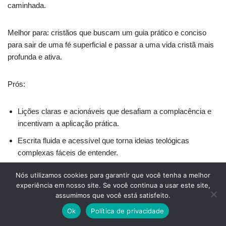
caminhada.
Melhor para: cristãos que buscam um guia prático e conciso
para sair de uma fé superficial e passar a uma vida cristã mais
profunda e ativa.
Prós:
Lições claras e acionáveis que desafiam a complacência e
incentivam a aplicação prática.
Escrita fluida e acessível que torna ideias teológicas
complexas fáceis de entender.
Conteúdo fundamentado na Bíblia com frases memoráveis
Nós utilizamos cookies para garantir que você tenha a melhor
que edificam e inspiram crescimento.
experiência em nosso site. Se você continua a usar este site,
assumimos que você está satisfeito.
Contras:
Ok
Política de privacidade