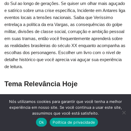
do Sul ao longo de gerações. Se quiser um olhar mais aguçado
e satírico sobre uma crise específica, Incidente em Antares liga
eventos locais a tensões nacionais. Saiba que Veríssimo
entrelaça a política da era Vargas, as consequências do golpe
militar, divisões de classe social, corrupção e ambição pessoal
em suas tramas, então você frequentemente aprenderá sobre
as realidades brasileiras do século XX enquanto acompanha as
escolhas dos personagens. Escolher um livro com o nível de
detalhe histórico que você aprecia vai aguçar sua experiência
de leitura.
Tema Relevância Hoje
Porque Veríssimo mistura estudo íntimo de personagens com
Nós utilizamos cookies para garantir que você tenha a melhor
experiência em nosso site. Se você continua a usar este site,
crítica social afiada, seus livros ainda falam a leitores que
assumimos que você está satisfeito.
enfrentam desigualdade, corrupção e reviravoltas pessoais
hoje. Você encontrará histórias que espelham debates
Ok
Política de privacidade
modernos sobre classe e ambição, mostrando como