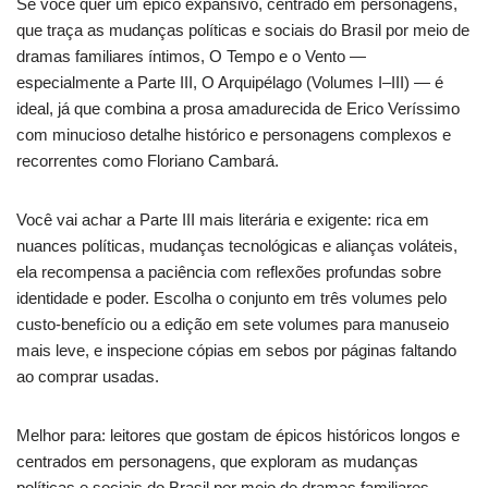
Se você quer um épico expansivo, centrado em personagens,
que traça as mudanças políticas e sociais do Brasil por meio de
dramas familiares íntimos, O Tempo e o Vento —
especialmente a Parte III, O Arquipélago (Volumes I–III) — é
ideal, já que combina a prosa amadurecida de Erico Veríssimo
com minucioso detalhe histórico e personagens complexos e
recorrentes como Floriano Cambará.
Você vai achar a Parte III mais literária e exigente: rica em
nuances políticas, mudanças tecnológicas e alianças voláteis,
ela recompensa a paciência com reflexões profundas sobre
identidade e poder. Escolha o conjunto em três volumes pelo
custo-benefício ou a edição em sete volumes para manuseio
mais leve, e inspecione cópias em sebos por páginas faltando
ao comprar usadas.
Melhor para: leitores que gostam de épicos históricos longos e
centrados em personagens, que exploram as mudanças
políticas e sociais do Brasil por meio de dramas familiares