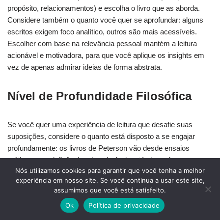
propósito, relacionamentos) e escolha o livro que as aborda.
Considere também o quanto você quer se aprofundar: alguns
escritos exigem foco analítico, outros são mais acessíveis.
Escolher com base na relevância pessoal mantém a leitura
acionável e motivadora, para que você aplique os insights em
vez de apenas admirar ideias de forma abstrata.
Nível de Profundidade Filosófica
Se você quer uma experiência de leitura que desafie suas
suposições, considere o quanto está disposto a se engajar
profundamente: os livros de Peterson vão desde ensaios
práticos, com influências da psicologia, até obras densas e
Nós utilizamos cookies para garantir que você tenha a melhor
acadêmicas que exigem reflexão sustentada sobre mitologia,
experiência em nosso site. Se você continua a usar este site,
teologia e ética. Você encontrará temas filosóficos recorrentes
assumimos que você está satisfeito.
— ordem versus caos, bem e mal, e responsabilidade pessoal
Ok
Política de privacidade
— entrelaçados em diferentes níveis de complexidade. Escolha
Maps of Meaning se quiser um mergulho rigoroso e acadêmico