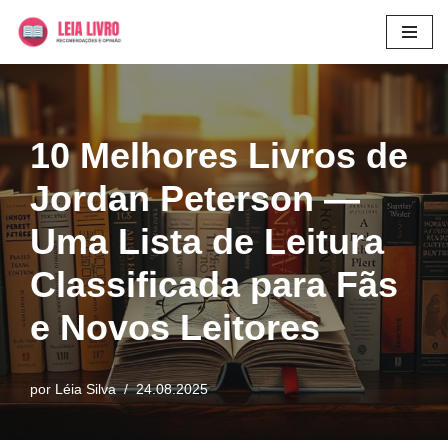
Pular
para
o
conteúdo
10 Melhores Livros de
Jordan Peterson —
Uma Lista de Leitura
Classificada para Fãs
e Novos Leitores
por
Léia Silva
24.08.2025