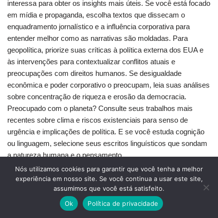
interessa para obter os insights mais úteis. Se você está focado
em mídia e propaganda, escolha textos que dissecam o
enquadramento jornalístico e a influência corporativa para
entender melhor como as narrativas são moldadas. Para
geopolítica, priorize suas críticas à política externa dos EUA e
às intervenções para contextualizar conflitos atuais e
preocupações com direitos humanos. Se desigualdade
econômica e poder corporativo o preocupam, leia suas análises
sobre concentração de riqueza e erosão da democracia.
Preocupado com o planeta? Consulte seus trabalhos mais
recentes sobre clima e riscos existenciais para senso de
urgência e implicações de política. E se você estuda cognição
ou linguagem, selecione seus escritos linguísticos que sondam
a natureza humana e o pensamento.
Nós utilizamos cookies para garantir que você tenha a melhor
experiência em nosso site. Se você continua a usar este site,
Nível de conhecimento do leitor
assumimos que você está satisfeito.
Ok
Política de privacidade
A quantidade de
contexto
que você traz vai moldar quais
livros