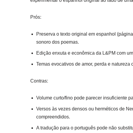
experimentar o espanhol original ao lado de um
Prós:
Preserva o texto original em espanhol (página
sonoro dos poemas.
Edição enxuta e econômica da L&PM com um p
Temas evocativos de amor, perda e natureza c
Contras:
Volume curto/fino pode parecer insuficiente 
Versos às vezes densos ou herméticos de Ner
compreendidos.
A tradução para o português pode não substit