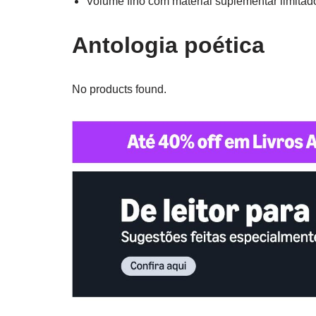
Volume fino com material suplementar limitad
Antologia poética
No products found.