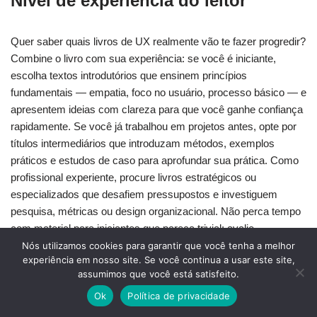
Nível de experiência do leitor
Quer saber quais livros de UX realmente vão te fazer progredir?
Combine o livro com sua experiência: se você é iniciante,
escolha textos introdutórios que ensinem princípios
fundamentais — empatia, foco no usuário, processo básico — e
apresentem ideias com clareza para que você ganhe confiança
rapidamente. Se você já trabalhou em projetos antes, opte por
títulos intermediários que introduzam métodos, exemplos
práticos e estudos de caso para aprofundar sua prática. Como
profissional experiente, procure livros estratégicos ou
especializados que desafiem pressupostos e investiguem
pesquisa, métricas ou design organizacional. Não perca tempo
com material para iniciantes que pareça trivial; avalie
honestamente seu histórico e seus objetivos de aprendizagem.
Nós utilizamos cookies para garantir que você tenha a melhor
experiência em nosso site. Se você continua a usar este site,
Por fim, dê preferência a livros cujas atividades e exemplos
assumimos que você está satisfeito.
estejam alinhados ao seu nível para que você possa aplicar os
Ok
Política de privacidade
conceitos imediatamente e melhorar seu trabalho.