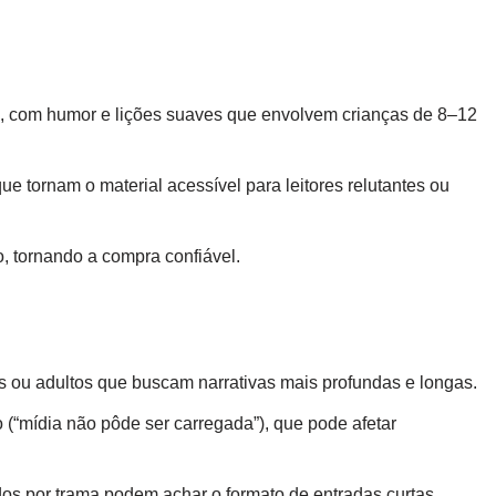
s, com humor e lições suaves que envolvem crianças de 8–12
que tornam o material acessível para leitores relutantes ou
 tornando a compra confiável.
s ou adultos que buscam narrativas mais profundas e longas.
(“mídia não pôde ser carregada”), que pode afetar
ados por trama podem achar o formato de entradas curtas