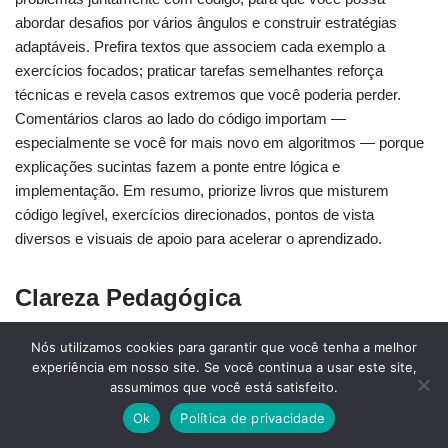
abordar desafios por vários ângulos e construir estratégias
adaptáveis. Prefira textos que associem cada exemplo a
exercícios focados; praticar tarefas semelhantes reforça
técnicas e revela casos extremos que você poderia perder.
Comentários claros ao lado do código importam —
especialmente se você for mais novo em algoritmos — porque
explicações sucintas fazem a ponte entre lógica e
implementação. Em resumo, priorize livros que misturem
código legível, exercícios direcionados, pontos de vista
diversos e visuais de apoio para acelerar o aprendizado.
Clareza Pedagógica
Nós utilizamos cookies para garantir que você tenha a melhor
Quando um livro explica algoritmos com linguagem clara,
experiência em nosso site. Se você continua a usar este site,
exemplos bem escolhidos e uma estrutura lógica, você aprende
assumimos que você está satisfeito.
mais rápido e retém mais; procure autores que dividam ideias
Ok
Política de privacidade
complexas em passos pequenos, mostrem código funcional ou