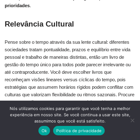
prioridades
.
Relevância Cultural
Pense sobre o tempo através da sua lente cultural: diferentes
sociedades tratam pontualidade, prazos e equilíbrio entre vida
pessoal e trabalho de maneiras distintas, então um livro de
gestão do tempo único para todos pode parecer irrelevante ou
até contraproducente. Você deve escolher livros que
reconheçam visões lineares versus cíclicas do tempo, pois
estratégias que assumem horários rígidos podem conflitar com
culturas que valorizam flexibilidade ou ritmos sazonais. Procure
autores que discutam como normas sociais moldam
Nós utilizamos cookies para garantir que você tenha a melhor
priorização de tarefas e expectativas de carga de trabalho, e
experiência em nosso site. Se você continua a usar este site,
que incluam exemplos de várias regiões. Isso ajuda você a
assumimos que você está satisfeito.
adaptar técnicas aos costumes locais. Preste atenção a
Ok
Política de privacidade
capítulos sobre pontualidade e prazos — se eles não
corresponderem ao seu contexto cultural, os conselhos não vão