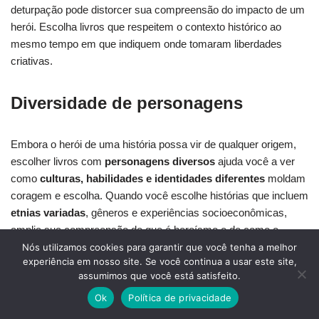
deturpação pode distorcer sua compreensão do impacto de um
herói. Escolha livros que respeitem o contexto histórico ao
mesmo tempo em que indiquem onde tomaram liberdades
criativas.
Diversidade de personagens
Embora o herói de uma história possa vir de qualquer origem,
escolher livros com
personagens diversos
ajuda você a ver
como
culturas, habilidades e identidades diferentes
moldam
coragem e escolha. Quando você escolhe histórias que incluem
etnias variadas
, gêneros e experiências socioeconômicas,
amplia sua compreensão do que é heroísmo e de como o
contexto influencia as decisões. Heróis diversos permitem que
Nós utilizamos cookies para garantir que você tenha a melhor
experiência em nosso site. Se você continua a usar este site,
leitores jovens encontrem modelos que os reflitam, aumentando
assumimos que você está satisfeito.
engajamento e confiança. Em contos de super-heróis, a
Ok
Política de privacidade
inclusão provoca conversas sobre identidade, empatia e
justiça
social
, tornando conflitos e vitórias mais relevantes. A narrativa