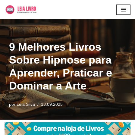
Pular
para
o
conteúdo
9 Melhores Livros
Sobre Hipnose para
Aprender, Praticar e
Dominar a Arte
por
Léia Silva
13.09.2025