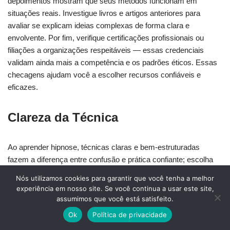
depoimentos mostram que seus métodos funcionam em
situações reais. Investigue livros e artigos anteriores para
avaliar se explicam ideias complexas de forma clara e
envolvente. Por fim, verifique certificações profissionais ou
filiações a organizações respeitáveis — essas credenciais
validam ainda mais a competência e os padrões éticos. Essas
checagens ajudam você a escolher recursos confiáveis e
eficazes.
Clareza da Técnica
Ao aprender hipnose, técnicas claras e bem-estruturadas
fazem a diferença entre confusão e prática confiante; escolha
livros que apresentem instruções passo a passo, explicações
Nós utilizamos cookies para garantir que você tenha a melhor
em linguagem simples e exemplos concretos para que você
experiência em nosso site. Se você continua a usar este site,
possa acompanhar e aplicar os métodos de forma segura e
assumimos que você está satisfeito.
eficaz. Você vai querer textos que assumam nenhum
Ok
Política de privacidade
conhecimento prévio, dividindo os processos em etapas