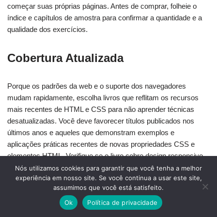
começar suas próprias páginas. Antes de comprar, folheie o
índice e capítulos de amostra para confirmar a quantidade e a
qualidade dos exercícios.
Cobertura Atualizada
Porque os padrões da web e o suporte dos navegadores
mudam rapidamente, escolha livros que reflitam os recursos
mais recentes de HTML e CSS para não aprender técnicas
desatualizadas. Você deve favorecer títulos publicados nos
últimos anos e aqueles que demonstram exemplos e
aplicações práticas recentes de novas propriedades CSS e
elementos HTML. Verifique se o livro cobre design responsivo,
acessibilidade e ferramentas de layout como CSS Grid e
Nós utilizamos cookies para garantir que você tenha a melhor
experiência em nosso site. Se você continua a usar este site,
Flexbox — estes são essenciais para sites modernos. Leia
assumimos que você está satisfeito.
avaliações e feedback de leitores para avaliar se o conteúdo
está alinhado com as práticas da indústria atuais e fluxos de
Ok
Política de privacidade
trabalho do mundo real. Priorize recursos que mostrem notas