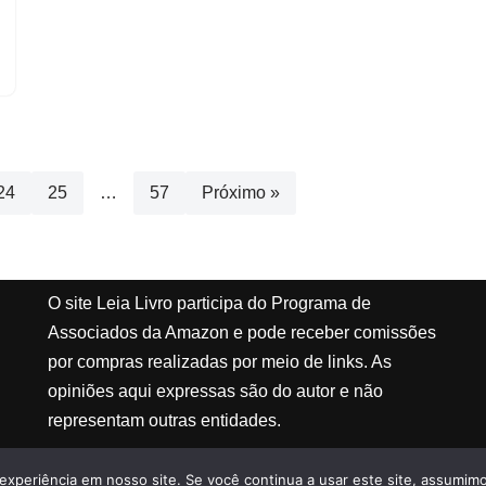
24
25
…
57
Próximo »
O site Leia Livro participa do Programa de
Associados da Amazon e pode receber comissões
por compras realizadas por meio de links. As
opiniões aqui expressas são do autor e não
representam outras entidades.
experiência em nosso site. Se você continua a usar este site, assumimo