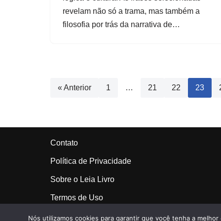
revelam não só a trama, mas também a
filosofia por trás da narrativa de…
« Anterior
1
…
21
22
23
Contato
Política de Privacidade
Sobre o Leia Livro
Termos de Uso
Nós utilizamos cookies para garantir que você tenha a melhor 
Neve
| Movido a
WordPress