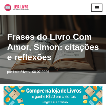
Pular
para
o
conteúdo
Frases do Livro Com
Amor, Simon: citações
e reflexões
por
Léia Silva
08.07.2026