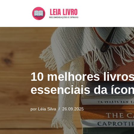
Pular
para
o
conteúdo
10 melhores livro
essenciais da ícon
por
Léia Silva
26.09.2025