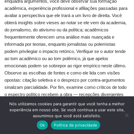
enquadra argumentos, você deve observar sua formação
acadêmica, experiência profissional e afiliações passadas para
avaliar a perspectiva que ele trará a um livro de direita. Você
obterá insights sobre vieses ao notar se ele vem da academia,
do jornalismo, do ativismo ou da política; acadêmicos
frequentemente oferecem uma análise mais nuançada e
informada por teorias, enquanto jornalistas ou polemistas
podem privilegiar o impacto retórico. Verifique se o autor tende
ao tom acadêmico ou ao tom polêmico, já que apelos
emocionais podem se sobrepor ao rigor empírico neste último.
Observe as escolhas de fontes e como ele lida com visões
opostas: citação seletiva e o desprezo por contra-argumentos
sinalizam parcialidade. Por fim, examine como críticos de todo
o espectro político recebem a obra — recepções divergentes
podem revelar pontos cegos e ajudá-lo a avaliar a credibilidade
Nós utilizamos cookies para garantir que você tenha a melhor
antes de se comprometer com um livro.
experiência em nosso site. Se você continua a usar este site,
assumimos que você está satisfeito.
Contexto Histórico Relevância
Ok
Política de privacidade