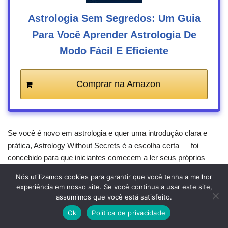
Astrologia Sem Segredos: Um Guia
Para Você Aprender Astrologia De
Modo Fácil E Eficiente
Comprar na Amazon
Se você é novo em astrologia e quer uma introdução clara e
prática, Astrology Without Secrets é a escolha certa — foi
concebido para que iniciantes comecem a ler seus próprios
mapas sem se afogar em jargões. Você encontrará um guia
Nós utilizamos cookies para garantir que você tenha a melhor
direto e bem pesquisado que cobre conceitos fundamentais,
experiência em nosso site. Se você continua a usar este site,
interpretação de mapas e aspectos chave passo a passo.
assumimos que você está satisfeito.
Ok
Política de privacidade
O livro trata a astrologia como habilidades básicas, incentivando