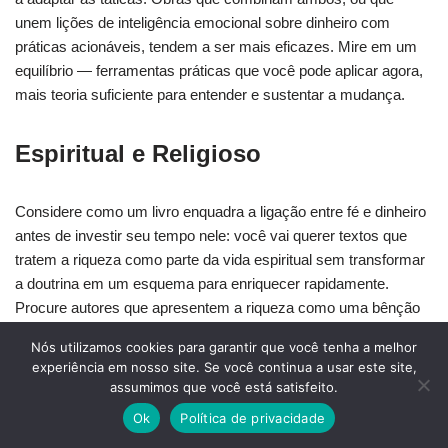
unem lições de inteligência emocional sobre dinheiro com
práticas acionáveis, tendem a ser mais eficazes. Mire em um
equilíbrio — ferramentas práticas que você pode aplicar agora,
mais teoria suficiente para entender e sustentar a mudança.
Espiritual e Religioso
Considere como um livro enquadra a ligação entre fé e dinheiro
antes de investir seu tempo nele: você vai querer textos que
tratem a riqueza como parte da vida espiritual sem transformar
a doutrina em um esquema para enriquecer rapidamente.
Procure autores que apresentem a riqueza como uma bênção
divina ao mesmo tempo em que incentivem responsabilidade e
Nós utilizamos cookies para garantir que você tenha a melhor
administração, não sentimento de direito. Prefira obras que
experiência em nosso site. Se você continua a usar este site,
combinem fé racional com finanças práticas para que você
assumimos que você está satisfeito.
possa equilibrar crença e estratégia. Se um livro se baseia em
Ok
Política de privacidade
princípios bíblicos ou religiosos, verifique se oferece