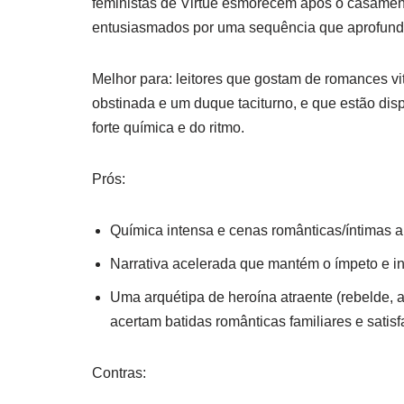
feministas de Virtue esmorecem após o casamento
entusiasmados por uma sequência que aprofund
Melhor para: leitores que gostam de romances v
obstinada e um duque taciturno, e que estão dis
forte química e do ritmo.
Prós:
Química intensa e cenas românticas/íntimas a
Narrativa acelerada que mantém o ímpeto e inc
Uma arquétipa de heroína atraente (rebelde, a
acertam batidas românticas familiares e satisfa
Contras: