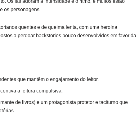
. Os fãs adoram a intensidade e o ritmo, e muitos estão
e os personagens.
itorianos quentes e de queima lenta, com uma heroína
postos a perdoar backstories pouco desenvolvidos em favor da
rdentes que mantêm o engajamento do leitor.
entiva a leitura compulsiva.
mante de livros) e um protagonista protetor e taciturno que
tórias.