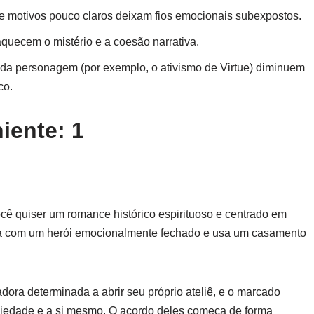
e motivos pouco claros deixam fios emocionais subexpostos.
raquecem o mistério e a coesão narrativa.
 da personagem (por exemplo, o ativismo de Virtue) diminuem
co.
ente: 1
 quiser um romance histórico espirituoso e centrado em
a com um herói emocionalmente fechado e usa um casamento
ra determinada a abrir seu próprio ateliê, e o marcado
iedade e a si mesmo. O acordo deles começa de forma