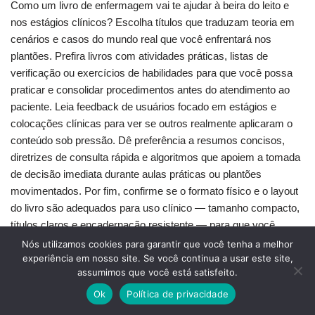
Como um livro de enfermagem vai te ajudar à beira do leito e
nos estágios clínicos? Escolha títulos que traduzam teoria em
cenários e casos do mundo real que você enfrentará nos
plantões. Prefira livros com atividades práticas, listas de
verificação ou exercícios de habilidades para que você possa
praticar e consolidar procedimentos antes do atendimento ao
paciente. Leia feedback de usuários focado em estágios e
colocações clínicas para ver se outros realmente aplicaram o
conteúdo sob pressão. Dê preferência a resumos concisos,
diretrizes de consulta rápida e algoritmos que apoiem a tomada
de decisão imediata durante aulas práticas ou plantões
movimentados. Por fim, confirme se o formato físico e o layout
do livro são adequados para uso clínico — tamanho compacto,
títulos claros e encadernação resistente — para que você
possa colocá-lo no bolso do jaleco e consultá-lo quando
Nós utilizamos cookies para garantir que você tenha a melhor
precisar de respostas rápidas.
experiência em nosso site. Se você continua a usar este site,
assumimos que você está satisfeito.
Ok
Política de privacidade
Clareza Visual