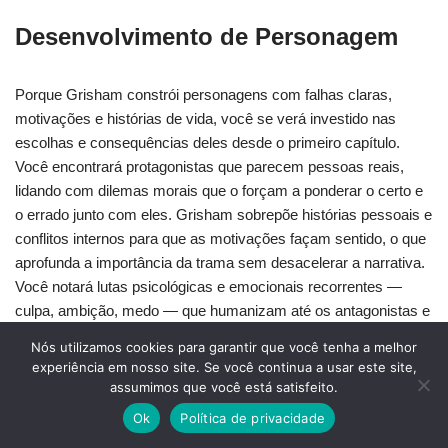
Desenvolvimento de Personagem
Porque Grisham constrói personagens com falhas claras,
motivações e histórias de vida, você se verá investido nas
escolhas e consequências deles desde o primeiro capítulo.
Você encontrará protagonistas que parecem pessoas reais,
lidando com dilemas morais que o forçam a ponderar o certo e
o errado junto com eles. Grisham sobrepõe histórias pessoais e
conflitos internos para que as motivações façam sentido, o que
aprofunda a importância da trama sem desacelerar a narrativa.
Você notará lutas psicológicas e emocionais recorrentes —
culpa, ambição, medo — que humanizam até os antagonistas e
transformam batalhas legais em confrontos pessoais. Escolha
Nós utilizamos cookies para garantir que você tenha a melhor
seus livros quando quiser mais do que reviravoltas: você quer
experiência em nosso site. Se você continua a usar este site,
personagens cujos destinos importam. Se investimento
assumimos que você está satisfeito.
emocional e crescimento crível importam para você, o
Ok
Política de privacidade
desenvolvimento de personagens deve guiar sua escolha.