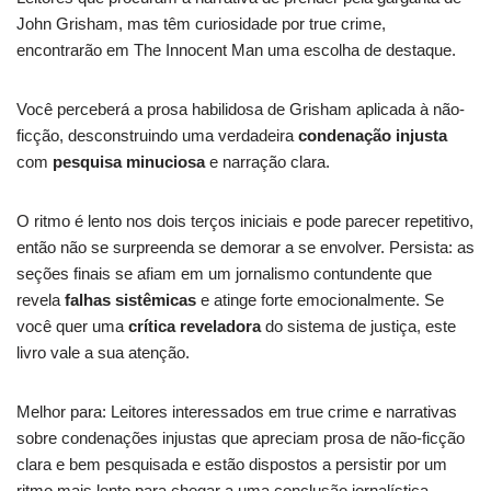
John Grisham, mas têm curiosidade por true crime,
encontrarão em The Innocent Man uma escolha de destaque.
Você perceberá a prosa habilidosa de Grisham aplicada à não-
ficção, desconstruindo uma verdadeira
condenação injusta
com
pesquisa minuciosa
e narração clara.
O ritmo é lento nos dois terços iniciais e pode parecer repetitivo,
então não se surpreenda se demorar a se envolver. Persista: as
seções finais se afiam em um jornalismo contundente que
revela
falhas sistêmicas
e atinge forte emocionalmente. Se
você quer uma
crítica reveladora
do sistema de justiça, este
livro vale a sua atenção.
Melhor para: Leitores interessados em true crime e narrativas
sobre condenações injustas que apreciam prosa de não-ficção
clara e bem pesquisada e estão dispostos a persistir por um
ritmo mais lento para chegar a uma conclusão jornalística