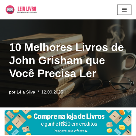
Pular
para
o
conteúdo
10 Melhores Livros de
John Grisham que
Você Precisa Ler
por
Léia Silva
12.09.2025